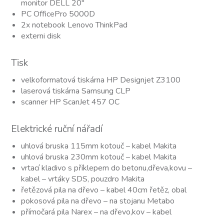
monitor DELL 20″
PC OfficePro 5000D
2x notebook Lenovo ThinkPad
externi disk
Tisk
velkoformatová tiskárna HP Designjet Z3100
laserová tiskárna Samsung CLP
scanner HP ScanJet 457 OC
Elektrické ruční nářadí
uhlová bruska 115mm kotouč – kabel Makita
uhlová bruska 230mm kotouč – kabel Makita
vrtací kladivo s příklepem do betonu,dřeva,kovu –
kabel – vrtáky SDS, pouzdro Makita
řetězová pila na dřevo – kabel 40cm řetěz, obal
pokosová pila na dřevo – na stojanu Metabo
přímočará pila Narex – na dřevo,kov – kabel