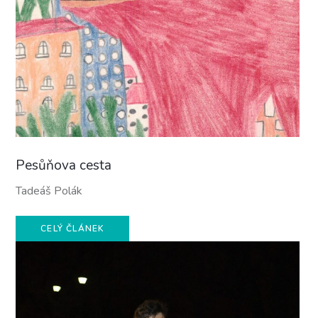
Pesůňova cesta
Tadeáš Polák
CELÝ ČLÁNEK