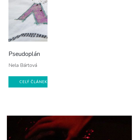
Pseudoplán
Nela Bártová
CELÝ ČLÁNEK