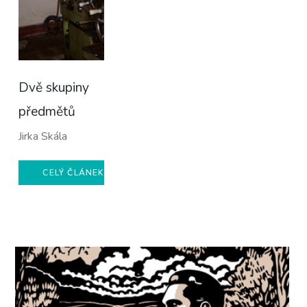
Dvě skupiny
předmětů
Jirka Skála
CELÝ ČLÁNEK