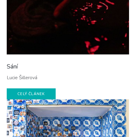
Sání
Lucie Šillerová
CELÝ ČLÁNEK