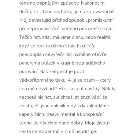
těmi nejtrapnějšími způsoby. Nakonec mi
došlo, že z toho se, holka, jen tak nevymodlíš.
Můj devastující příchod způsobil promiskuitní
předepisování léků, vedoucí přirozeně nikam.
Těžko říct, zdali mluvíme o snu, nebo realitě,
když se realita dávno stala fikcí. Můj
pseudoplán nevyřešil nic; nicméně otevřel
panorama otázek v krajině beznadějného
putování. Náš zeitgeist je pocit
všdypřítomného tlaku. A já se ptám – který
sen mě nevzbudí? Přeji si spát navždy. Někdy
nechceš nic říct, ale chceš, ať druzí vědí, že
existuješ, jsou pak víkendy, kdy zakládáme
kapely žánru heavy mental a konspirační
teorie, že všechno bude dobrý. Moje životní
cesta se evidentně v zimě neudržuje.