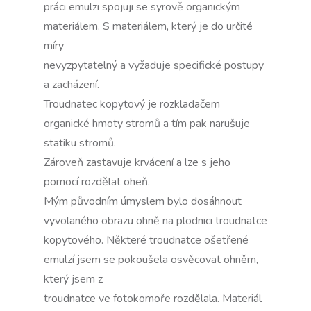
práci emulzi spojuji se syrově organickým
materiálem. S materiálem, který je do určité
míry
nevyzpytatelný a vyžaduje specifické postupy
a zacházení.
Troudnatec kopytový je rozkladačem
organické hmoty stromů a tím pak narušuje
statiku stromů.
Zároveň zastavuje krvácení a lze s jeho
pomocí rozdělat oheň.
Mým původním úmyslem bylo dosáhnout
vyvolaného obrazu ohně na plodnici troudnatce
kopytového. Některé troudnatce ošetřené
emulzí jsem se pokoušela osvěcovat ohněm,
který jsem z
troudnatce ve fotokomoře rozdělala. Materiál