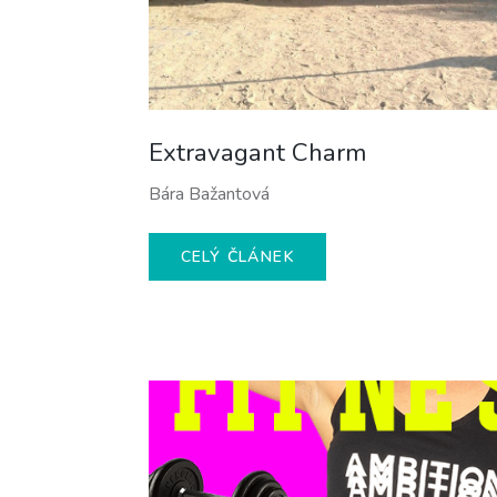
Extravagant Charm
Bára Bažantová
CELÝ ČLÁNEK