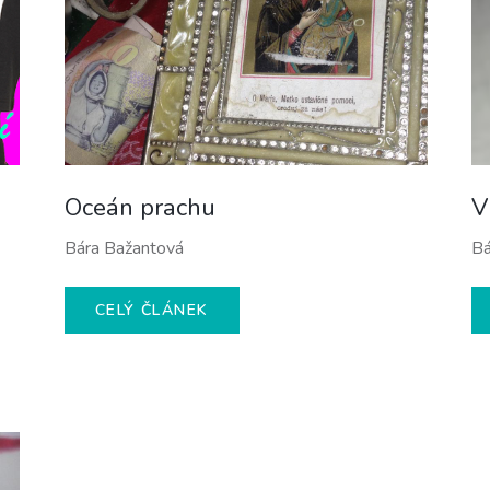
Oceán prachu
V
Bára Bažantová
Bá
CELÝ ČLÁNEK