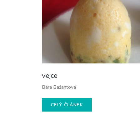
vejce
Bára Bažantová
CELÝ ČLÁNEK