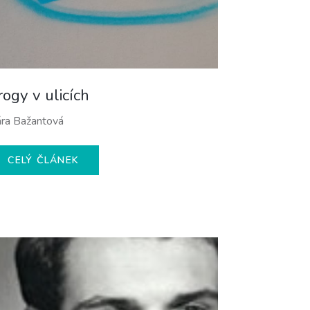
rogy v ulicích
ra Bažantová
CELÝ ČLÁNEK