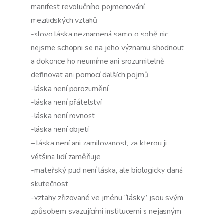
manifest revolučního pojmenování
mezilidských vztahů
-slovo láska neznamená samo o sobě nic,
nejsme schopni se na jeho významu shodnout
a dokonce ho neumíme ani srozumitelně
definovat ani pomocí dalších pojmů
-láska není porozumění
-láska není přátelství
-láska není rovnost
-láska není objetí
– láska není ani zamilovanost, za kterou ji
většina lidí zaměňuje
-mateřský pud není láska, ale biologicky daná
skutečnost
-vztahy zřizované ve jménu “lásky” jsou svým
způsobem svazujícími institucemi s nejasným