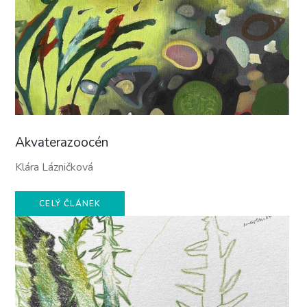
Akvaterazoocén
Klára Lázničková
CELÝ ČLÁNEK