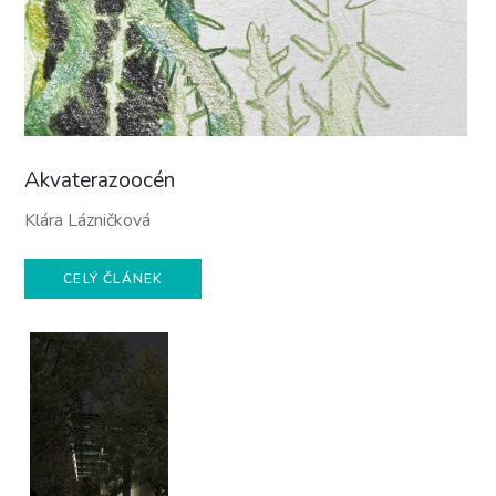
Akvaterazoocén
Klára Lázničková
CELÝ ČLÁNEK