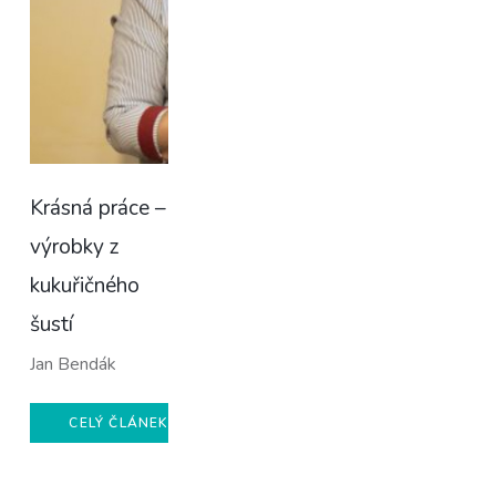
Krásná práce –
výrobky z
kukuřičného
šustí
Jan Bendák
CELÝ ČLÁNEK