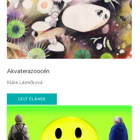
Akvaterazoocén
Klára Lázničková
CELÝ ČLÁNEK