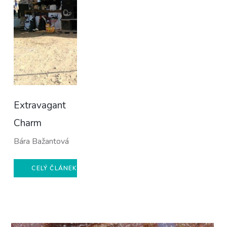
Extravagant
Charm
Bára Bažantová
CELÝ ČLÁNEK