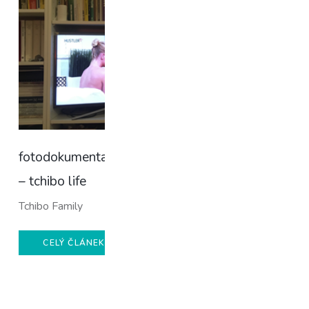
fotodokumentace
– tchibo life
Tchibo Family
CELÝ ČLÁNEK