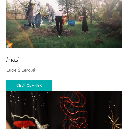
/maɪ/
Lucie Šillerová
CELÝ ČLÁNEK