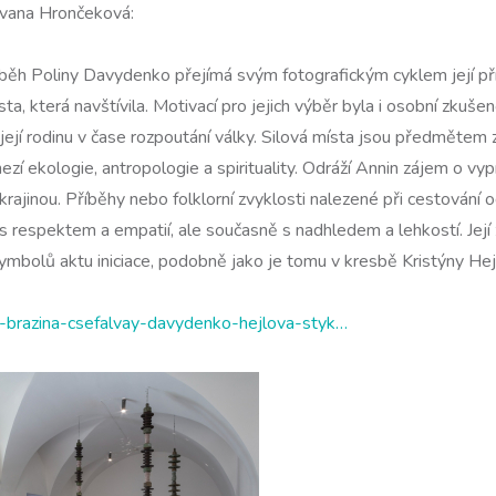
Ivana Hrončeková:
íběh Poliny Davydenko přejímá svým fotografickým cyklem její př
, která navštívila. Motivací pro jejich výběr byla i osobní zkuše
 její rodinu v čase rozpoutání války. Silová místa jsou předměte
 ekologie, antropologie a spirituality. Odráží Annin zájem o vy
 krajinou. Příběhy nebo folklorní zvyklosti nalezené při cestování 
s respektem a empatií, ale současně s nadhledem a lehkostí. Její 
symbolů aktu iniciace, podobně jako je tomu v kresbě Kristýny He
hac-brazina-csefalvay-davydenko-hejlova-styk…