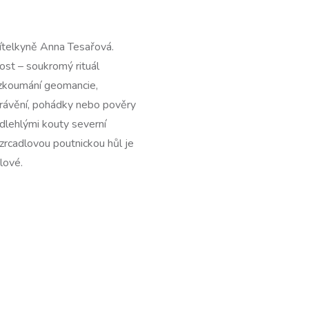
ítelkyně Anna Tesařová.
nost – soukromý rituál
m zkoumání geomancie,
právění, pohádky nebo pověry
odlehlými kouty severní
zrcadlovou poutnickou hůl je
jlové.