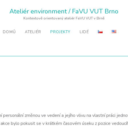
Ateliér environment / FaVU VUT Brno
Kontextově orientovaný ateliér FaVU VUT v Brně
DOMŮ
ATELIÉR
PROJEKTY
LIDÉ
lní personální změnou ve vedení a jejího vlivu na vlastní práci jedn
 akce bylo pokusit se v krátkém časovém úseku z pozice vedoucíh