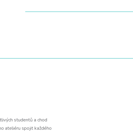
otlivých studentů a chod
o ateliéru spojit každého