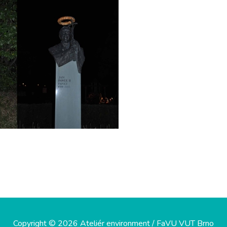
Copyright © 2026 Ateliér environment / FaVU VUT Brno