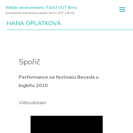
Ateliér environment / FaVU VUT Brno
Kontextově orientovaný ateliér FaVU VUT v Brně
HANA OPLATKOVÁ
Spořič
Performance na festivalu Beseda u
bigbítu 2010
Videozáznam