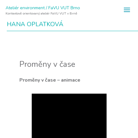
Ateliér environment / FaVU VUT Brno
Kontextově orientovaný ateliér FaVU VUT v Brně
HANA OPLATKOVÁ
Proměny v čase
Proměny v čase – animace