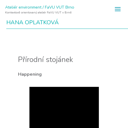
Ateliér environment / FaVU VUT Brno
Kontextově orientovaný ateliér FaVU VUT v Brně
HANA OPLATKOVÁ
Přírodní stojánek
Happening