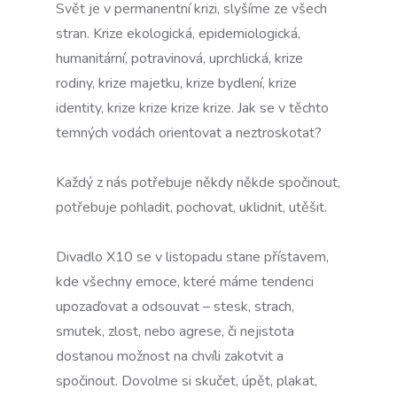
Svět je v permanentní krizi, slyšíme ze všech
stran. Krize ekologická, epidemiologická,
humanitární, potravinová, uprchlická, krize
rodiny, krize majetku, krize bydlení, krize
identity, krize krize krize krize. Jak se v těchto
temných vodách orientovat a neztroskotat?
Každý z nás potřebuje někdy někde spočinout,
potřebuje pohladit, pochovat, uklidnit, utěšit.
Divadlo X10 se v listopadu stane přístavem,
kde všechny emoce, které máme tendenci
upozaďovat a odsouvat – stesk, strach,
smutek, zlost, nebo agrese, či nejistota
dostanou možnost na chvíli zakotvit a
spočinout. Dovolme si skučet, úpět, plakat,