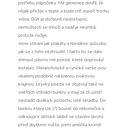
potřebu odpočinku. Má generace doufá, že
nějak přežije v teple a bude mít aspoň trochu
volna. Bůh je dočasně nedostupný,
nemožnosti se množí a naděje neumírá,
protože nežije.
Jsme strhaní jak plakáty a hledáme způsoby,
jak se z toho nezhroutit. I takto by se dalo
shrnout pásmo mé poezie, které doprovází
instalaci. Melancholické a cynické verše jsou
obaleny podobně nalazenou zvukovou
krajinou. Úryvky poezie se objevují také na
vnitřních stěnách bunkru a mají za cíl uvnitř
navnadit diváka k poslechu celé skladby. Do
bunkru, který lze (?) bourat do nekonečna a
odkazuje k dětské zálibě ve stavění úkrytů
před zbytkem světa, jsem umístila kromě