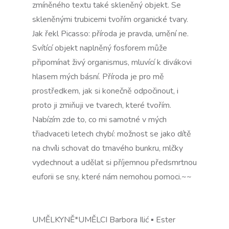
zmíněného textu také skleněný objekt. Se
skleněnými trubicemi tvořím organické tvary.
Jak řekl Picasso: příroda je pravda, umění ne.
Svítící objekt naplněný fosforem může
připomínat živý organismus, mluvící k divákovi
hlasem mých básní. Příroda je pro mě
prostředkem, jak si konečně odpočinout, i
proto ji zmiňuji ve tvarech, které tvořím.
Nabízím zde to, co mi samotné v mých
třiadvaceti letech chybí: možnost se jako dítě
na chvíli schovat do tmavého bunkru, mlčky
vydechnout a udělat si příjemnou předsmrtnou
euforii se sny, které nám nemohou pomoci.~~
UMĚLKYNĚ*UMĚLCI Barbora Ilić ▪ Ester