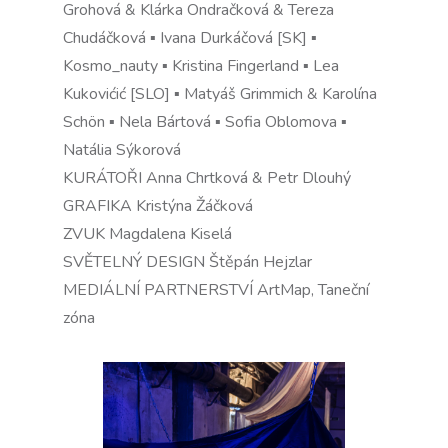
Grohová & Klárka Ondračková & Tereza
Chudáčková ▪ Ivana Durkáčová [SK] ▪
Kosmo_nauty ▪ Kristina Fingerland ▪ Lea
Kukovićić [SLO] ▪ Matyáš Grimmich & Karolína
Schön ▪ Nela Bártová ▪ Sofia Oblomova ▪
Natália Sýkorová
KURÁTOŘI Anna Chrtková & Petr Dlouhý
GRAFIKA Kristýna Žáčková
ZVUK Magdalena Kiselá
SVĚTELNÝ DESIGN Štěpán Hejzlar
MEDIÁLNÍ PARTNERSTVÍ ArtMap, Taneční
zóna