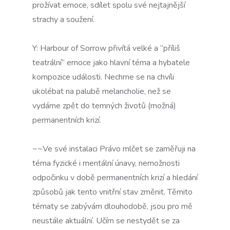
prožívat emoce, sdílet spolu své nejtajnější
strachy a soužení.
Y: Harbour of Sorrow přivítá velké a “příliš
teatrální” emoce jako hlavní téma a hybatele
kompozice události. Nechme se na chvíli
ukolébat na palubě melancholie, než se
vydáme zpět do temných životů (možná)
permanentních krizí.
~~Ve své instalaci Právo mlčet se zaměřuji na
téma fyzické i mentální únavy, nemožnosti
odpočinku v době permanentních krizí a hledání
způsobů jak tento vnitřní stav změnit. Těmito
tématy se zabývám dlouhodobě, jsou pro mě
neustále aktuální. Učím se nestydět se za