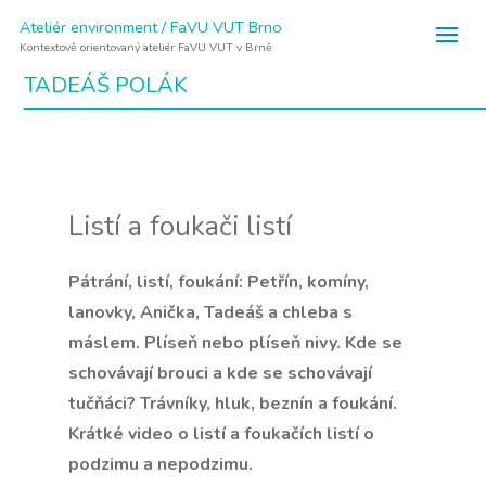
Ateliér environment / FaVU VUT Brno
Kontextově orientovaný ateliér FaVU VUT v Brně
TADEÁŠ POLÁK
Listí a foukači listí
Pátrání, listí, foukání: Petřín, komíny,
lanovky, Anička, Tadeáš a chleba s
máslem. Plíseň nebo plíseň nivy. Kde se
schovávají brouci a kde se schovávají
tučňáci? Trávníky, hluk, beznín a foukání.
Krátké video o listí a foukačích listí o
podzimu a nepodzimu.