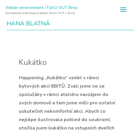
Ateliér environment / FaVU VUT Brno
Kontextově orientovaný ateliér FaVU VUT v Brně
HANA BLATNÁ
Kukátko
Happening „Kukátko“ vznikl v rámci
bytových akcí 8BITŮ. Zvali jsme se se
spolužáky v rámci ateliéru navzájem do
svých domovů a tam jsme měli pro ostatní
uskutečnit nekomfortní akci. Abych co
nejlépe ilustrovala pohled do soukromí,
otočila jsem kukátko na vstupních dveřích