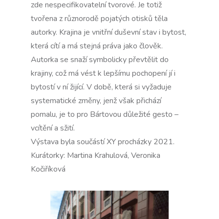
zde nespecifikovatelní tvorové. Je totiž
tvořena z různorodě pojatých otisků těla
autorky. Krajina je vnitřní duševní stav i bytost,
která cítí a má stejná práva jako člověk.
Autorka se snaží symbolicky převtělit do
krajiny, což má vést k lepšímu pochopení jí i
bytostí v ní žijící. V době, která si vyžaduje
systematické změny, jenž však přichází
pomalu, je to pro Bártovou důležité gesto –
vcítění a sžití.
Výstava byla součástí XY procházky 2021.
Kurátorky: Martina Krahulová, Veronika
Kočiříková