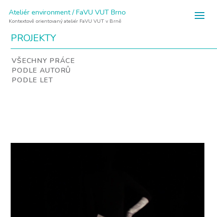
Ateliér environment / FaVU VUT Brno
Kontextově orientovaný ateliér FaVU VUT v Brně
PROJEKTY
VŠECHNY PRÁCE
PODLE AUTORŮ
PODLE LET