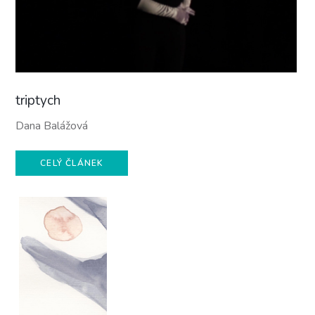
triptych
Dana Balážová
CELÝ ČLÁNEK