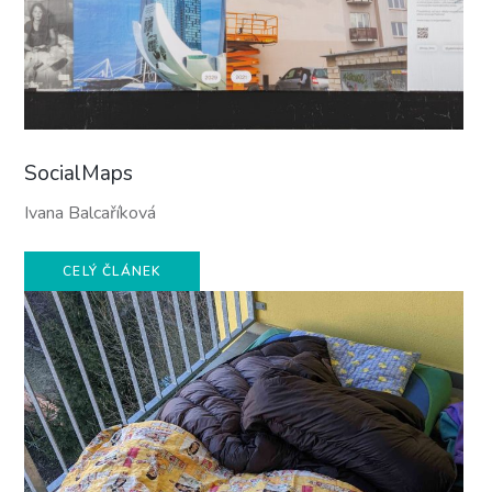
SocialMaps
Ivana Balcaříková
CELÝ ČLÁNEK