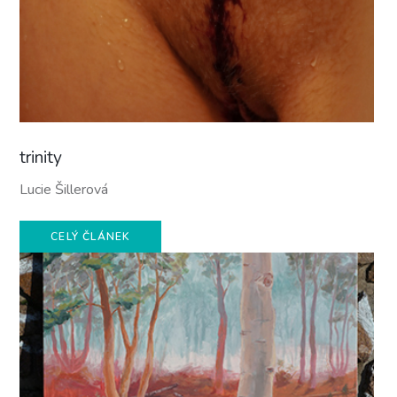
trinity
Lucie Šillerová
CELÝ ČLÁNEK