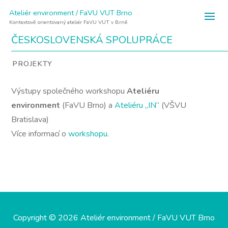
Ateliér environment / FaVU VUT Brno
Kontextově orientovaný ateliér FaVU VUT v Brně
ČESKOSLOVENSKÁ SPOLUPRÁCE
PROJEKTY
Výstupy společného workshopu
Ateliéru
environment
(FaVU Brno) a
Ateliéru „IN“
(VŠVU
Bratislava)
Více informací o
workshopu
.
Copyright © 2026 Ateliér environment / FaVU VUT Brno